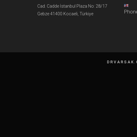
Cad. Cadde İstanbul Plaza No: 28/17
Phone
Gebze 41400 Kocaeli, Türkiye
DRVARSAK.