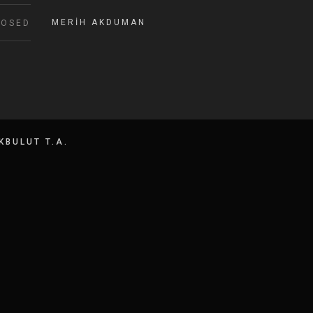
MERIH AKDUMAN
LOSED
KBULUT T.A.