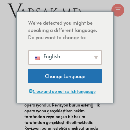
We've detected you might be
speaking a different language.
Do you want to change to:
Revizyon Burun Estetiği
English
Revizyon Burun Estetiği, daha önce burun
Change Language
estetiği geçirmiş olan ancak burun estetiği
sonrası komplikasyonlar gelişen ve estetik
açıdan tatmin edici sonuçları elde
Close and do not switch language
edemeyen veya nefes alma sorunları
yaşayan kişiler için uygulanan bir cerrahi
operasyondur. Revizyon burun estetiği ilk
operasyonu gerçekleştiren hekim
tarafından veya başka bir hekim
tarafından gerçekleştirilebilmektedir.
Revizyon burun estetiği ameliyatlarında