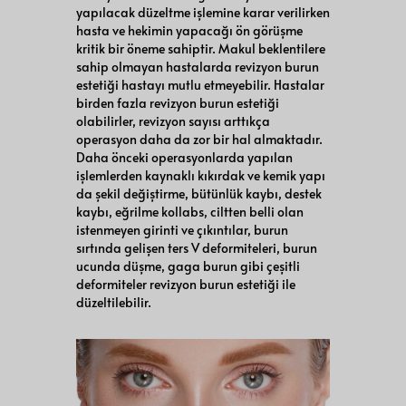
yapılacak düzeltme işlemine karar verilirken
hasta ve hekimin yapacağı ön görüşme
kritik bir öneme sahiptir. Makul beklentilere
sahip olmayan hastalarda revizyon burun
estetiği hastayı mutlu etmeyebilir. Hastalar
birden fazla revizyon burun estetiği
olabilirler, revizyon sayısı arttıkça
operasyon daha da zor bir hal almaktadır.
Daha önceki operasyonlarda yapılan
işlemlerden kaynaklı kıkırdak ve kemik yapı
da şekil değiştirme, bütünlük kaybı, destek
kaybı, eğrilme kollabs, ciltten belli olan
istenmeyen girinti ve çıkıntılar, burun
sırtında gelişen ters V deformiteleri, burun
ucunda düşme, gaga burun gibi çeşitli
deformiteler revizyon burun estetiği ile
düzeltilebilir.