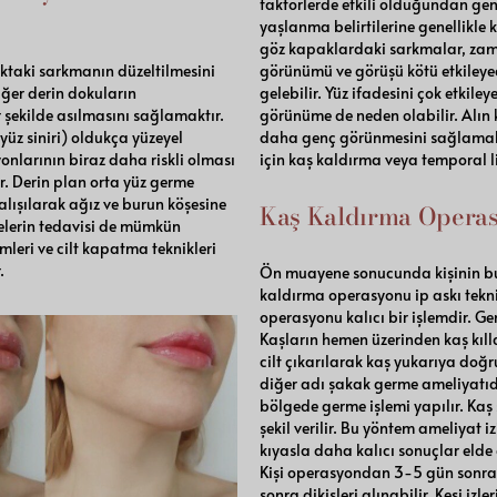
faktörlerde etkili olduğundan genç
yaşlanma belirtilerine genellikle 
göz kapaklardaki sarkmalar, zaman
taki sarkmanın düzeltilmesini
görünümü ve görüşü kötü etkileyec
ğer derin dokuların
gelebilir. Yüz ifadesini çok etkile
r şekilde asılmasını sağlamaktır.
görünüme de neden olabilir. Alın k
yüz siniri) oldukça yüzeyel
daha genç görünmesini sağlamak 
onlarının biraz daha riskli olması
için kaş kaldırma veya temporal li
r. Derin plan orta yüz germe
çalışılarak ağız ve burun köşesine
Kaş Kaldırma Operas
elerin tedavisi de mümkün
leri ve cilt kapatma teknikleri
.
Ön muayene sonucunda kişinin bu 
kaldırma operasyonu ip askı teknik
operasyonu kalıcı bir işlemdir. G
Kaşların hemen üzerinden kaş kıll
cilt çıkarılarak kaş yukarıya doğr
diğer adı şakak germe ameliyatıdı
bölgede germe işlemi yapılır. Kaş s
şekil verilir. Bu yöntem ameliyat 
kıyasla daha kalıcı sonuçlar elde e
Kişi operasyondan 3-5 gün sonras
sonra dikişleri alınabilir. Kesi izler