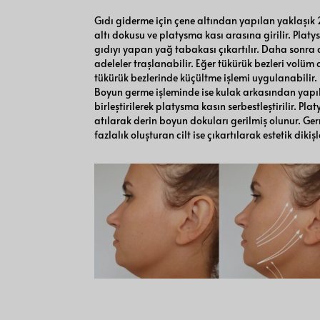
Gıdı giderme için çene altından yapılan yaklaşık 2 c
altı dokusu ve platysma kası arasına girilir. Plat
gıdıyı yapan yağ tabakası çıkartılır. Daha sonra
adeleler traşlanabilir. Eğer tükürük bezleri volü
tükürük bezlerinde küçültme işlemi uygulanabilir.
Boyun germe işleminde ise kulak arkasından yapıl
birleştirilerek platysma kasın serbestleştirilir. Pla
atılarak derin boyun dokuları gerilmiş olunur. 
fazlalık oluşturan cilt ise çıkartılarak estetik dikişle