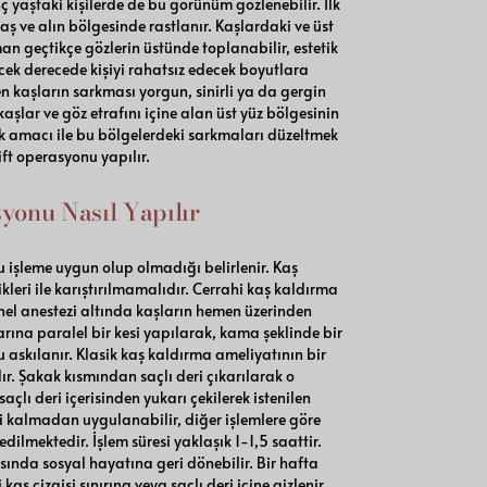
 yaştaki kişilerde de bu görünüm gözlenebilir. İlk
kaş ve alın bölgesinde rastlanır. Kaşlardaki ve üst
 geçtikçe gözlerin üstünde toplanabilir, estetik
ek derecede kişiyi rahatsız edecek boyutlara
yen kaşların sarkması yorgun, sinirli ya da gergin
aşlar ve göz etrafını içine alan üst yüz bölgesinin
amacı ile bu bölgelerdeki sarkmaları düzeltmek
ft operasyonu yapılır.
yonu Nasıl Yapılır
işleme uygun olup olmadığı belirlenir. Kaş
leri ile karıştırılmamalıdır. Cerrahi kaş kaldırma
enel anestezi altında kaşların hemen üzerinden
arına paralel bir kesi yapılarak, kama şeklinde bir
u askılanır. Klasik kaş kaldırma ameliyatının bir
r. Şakak kısmından saçlı deri çıkarılarak o
açlı deri içerisinden yukarı çekilerek istenilen
izi kalmadan uygulanabilir, diğer işlemlere göre
dilmektedir. İşlem süresi yaklaşık 1-1,5 saattir.
ında sosyal hayatına geri dönebilir. Bir hafta
i kaş çizgisi sınırına veya saçlı deri içine gizlenir.