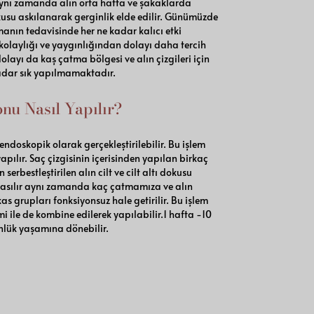
ynı zamanda alın orta hatta ve şakaklarda
okusu askılanarak gerginlik elde edilir. Günümüzde
nın tedavisinde her ne kadar kalıcı etki
laylığı ve yaygınlığından dolayı daha tercih
olayı da kaş çatma bölgesi ve alın çizgileri için
kadar sık yapılmamaktadır.
nu Nasıl Yapılır?
ndoskopik olarak gerçekleştirilebilir. Bu işlem
apılır. Saç çizgisinin içerisinden yapılan birkaç
 serbestleştirilen alın cilt ve cilt altı dokusu
a asılır aynı zamanda kaç çatmamıza ve alın
s grupları fonksiyonsuz hale getirilir. Bu işlem
 ile de kombine edilerek yapılabilir.1 hafta -10
günlük yaşamına dönebilir.