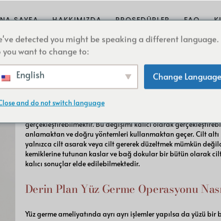
Op. Dr. Yasin Kürşad Varsak
Burun Est
NA SAYFA
HAKKIMIZDA
PROSEDÜRLER
FAQ
K
Yüz G
've detected you might be speaking a different language.
 you want to change to:
Göz Kapağı Est
Derin Plan Yüz Germe Operasyonu
Op. Dr. Yasin Kürşad Varsak
Burun Estetiği
Yüz Feminizas
English
Yüz Germe
Change Languag
Yüz Plastik Cerrahisi Uygulam
Yüz germe yüzün çeşitli bölgelerinde yaşlanma, yer çekimi, genet
Göz Kapağı Estetiği
anatomik değişikliklerin cerrahi olarak düzeltilmesi olarak tan
Kepçe Kulak Est
Close and do not switch language
çene hattı, gıdı bölgesi, boyun, göz kapaklarındaki değişim k
Yüz Feminizasyonu
neden olmaktadır. Yüz germe operasyonunda hedef kişinin iht
Rekonstrüktif Ce
Yüz Plastik Cerrahisi Uygulamal
gerçekleştirebilmektir. Bu değişimi kalıcı olarak gerçekleşti
anlamaktan ve doğru yöntemleri kullanmaktan geçer. Cilt al
Kepçe Kulak Estetiği
yalnızca cilt asarak veya cilt gererek düzeltmek mümkün değild
kemiklerine tutunan kaslar ve bağ dokular bir bütün olarak cilt
Rekonstrüktif Cerrahi
kalıcı sonuçlar elde edilebilmektedir.
Derin Plan Yüz Germe Operasyonu Nası
Yüz germe ameliyatında ayrı ayrı işlemler yapılsa da yüzü bir