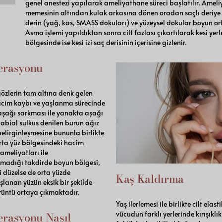
genel anestezi yapılarak ameliyathane süreci başlatılır. Ameli
memesinin altından kulak arkasına dönen oradan saçlı deriye uz
derin (yağ, kas, SMASS dokuları) ve yüzeysel dokular boyun orta 
Asma işlemi yapıldıktan sonra cilt fazlası çıkartılarak kesi yerle
bölgesinde ise kesi izi saç derisinin içerisine gizlenir.
erasyonu
özlerin tam altına denk gelen
hacim kaybı ve yaşlanma sürecinde
 aşağı sarkması ile yanakta aşağı
bial sulkus denilen burun ağız
belirginleşmesine bununla birlikte
Orta yüz bölgesindeki hacim
ameliyatları ile
lmadığı takdirde boyun bölgesi,
i düzelse de orta yüzde
Kaş Kaldırma
anan yüzün eksik bir şekilde
rüntü ortaya çıkmaktadır.
Yaş ilerlemesi ile birlikte cilt el
erasyonu Nasıl
vücudun farklı yerlerinde kırışıkl