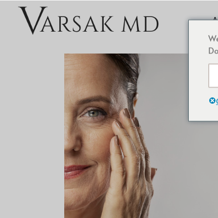
A
We
Do