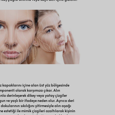
öz kapaklarını içine alan üst yüz bölgesinde
ponenti olarak karşımıza çıkar. Alın
nla derinleşerek dikey veya yatay çizgiler
n ve yaşlı bir ifadeye neden olur. Ayrıca deri
dokularının sıkılığını yitirmesiyle alın aşağı
estetiği ile mimik çizgileri azaltılarak kişinin