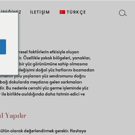
etiği
Site Editörü
English
LINIĞIMIZ
İLETIŞIM
TÜRKÇE
erme
etiği
Site Editörü
English
yonu
e
aları
ik ve çevresel faktörlerin etkisiyle oluşan
ımlanabilir. Özellikle şakak bölgeleri, yanaklar,
etiği
işinin yaşlı bir yüz görünümüne sahip olmasına
iyacı olan değişimi doğal yüz hatlarını bozmadan
rrahi
arı
rebilmenin yolu yaşlanan yüz sendromunu doğru
tı bağ dokularda meydana gelen sarkmaları
ir. Bu nedenle cerrahi yüz germe işleminde yüz
 ile birlikte asıldığında daha tatmin edici ve
l Yapılır
 bütün olarak değerlendirmek gerekir. Hastaya