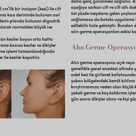
daha genç görünmesi sağlanır. A
aşağıya sarkan cilt ve cilt altı d
m’lik bir insizyon (kesi) ile cilt
üst yüzde meydana gelen yaşlanma
ysma kası derininde bulunan asıl
sağlamasa da botoks uygulama ko
 derin planda bulunan digastrik
edilebilir hale gelmiştir. Bundan d
m olarak normalden büyük ise
alın germe operasyonları eskisi 
an kesiler boyun orta hatta
Alın Germe Operasyo
tysma kasına kesiler ve dikişler
Germe işlemi tamamlandığında
r ile kesiler kapatılır.
Alın germe operasyonu açık veya e
genellikle genel anestezi altında y
adet kesi ile girilerek kafatasından
yukarı bölgelerdeki kemik kılıfın
kırıştırmamıza neden olan küçük ka
şakak germe ve kaş kaldırma işlemi
gün sonra dikişler alınır ve kişi 