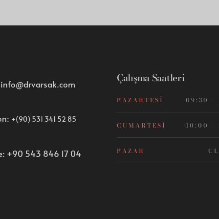
Çalışma Saatleri
:
info@drvarsak.com
PAZARTESI
09:30 -
on:
+(90) 531 341 52 85
CUMARTESI
10:00 -
PAZAR
CL
e:
+90 543 846 17 04