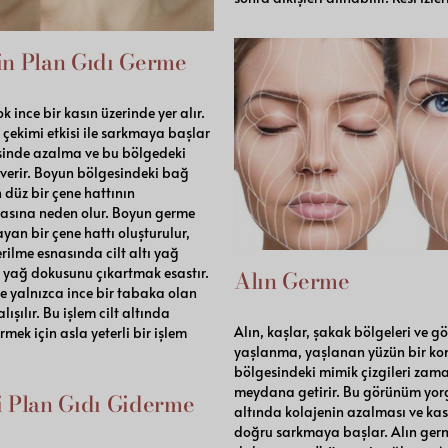
in Plan Gıdı Germe
 ince bir kasın üzerinde yer alır.
r çekimi etkisi ile sarkmaya başlar
itesinde azalma ve bu bölgedeki
 verir. Boyun bölgesindeki bağ
üz bir çene hattının
masına neden olur. Boyun germe
an bir çene hattı oluşturulur,
derilme esnasında cilt altı yağ
 yağ dokusunu çıkartmak esastır.
Alın Germe
de yalnızca ince bir tabaka olan
ışılır. Bu işlem cilt altında
Alın, kaşlar, şakak bölgeleri ve g
rmek için asla yeterli bir işlem
yaşlanma, yaşlanan yüzün bir kom
bölgesindeki mimik çizgileri zama
meydana getirir. Bu görünüm yorgu
 Plan Gıdı Giderme
altında kolajenin azalması ve kas 
doğru sarkmaya başlar. Alın germe 