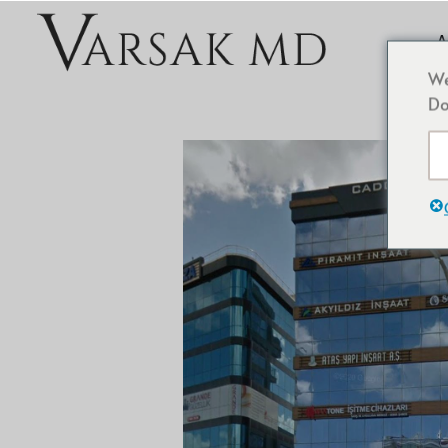
A
We
Do