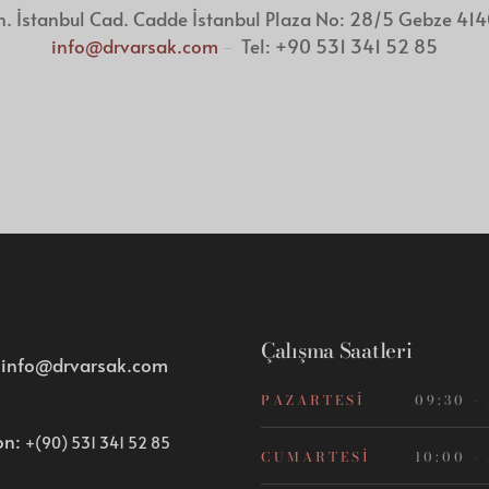
 İstanbul Cad. Cadde İstanbul Plaza No: 28/5 Gebze 4140
info@drvarsak.com
–
Tel: +90 531 341 52 85
Çalışma Saatleri
:
info@drvarsak.com
PAZARTESI
09:30 -
on:
+(90) 531 341 52 85
CUMARTESI
10:00 -