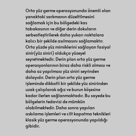
Orta yüz germe operasyonunda önemli olan
yanaktaki sarkmanın düzeltilmesini
sağlamak için bu bölgedeki kas
tabakasının ve diğer derin dokuların
serbestleştirilerek daha yukarı noktalara
kalıcı bir şekilde asılmasını sağlamaktır.
Orta yüzde yüz mimiklerini sağlayan fasiyal
sinir(yüz siniri) oldukça yüzeyel
seyretmektedir. Derin plan orta yüz germe
operasyonlarının biraz daha riskli olması ve
daha az yapılması yüz siniri seyrinden
dolayıdır. Derin plan orta yüz germe
işleminde dikkatli bir şekilde yüz sinirinden
uzak çalışılarak ağız ve burun köşesine
kadar ilerlen sağlanmaktadır. Bu sayede bu
bölgelerin tedavisi de mümkün
olabilmektedir. Daha sonra yapılan
askılama işlemleri ve cilt kapatma teknikleri
klasik yüz germe operasyonunda yapıldığı
gibidir.