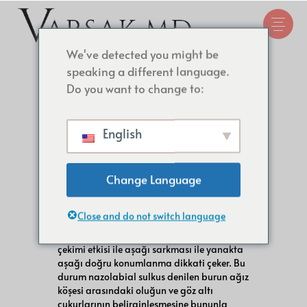
We've detected you might be
speaking a different language.
Do you want to change to:
Derin Plan Orta Yüz Germe
English
Operasyonu
Change Language
Orta yüz; burnun yan komşuluğunda yer
alan ve gözlerin tam altına denk gelen
yüzün merkez bölgesidir. Orta yüz
Close and do not switch language
bölgesindeki hacim kaybı ve yaşlanma
sürecinde orta yüz yumuşak dokularının yer
çekimi etkisi ile aşağı sarkması ile yanakta
aşağı doğru konumlanma dikkati çeker. Bu
durum nazolabial sulkus denilen burun ağız
köşesi arasındaki oluğun ve göz altı
çukurlarının belirginleşmesine bununla