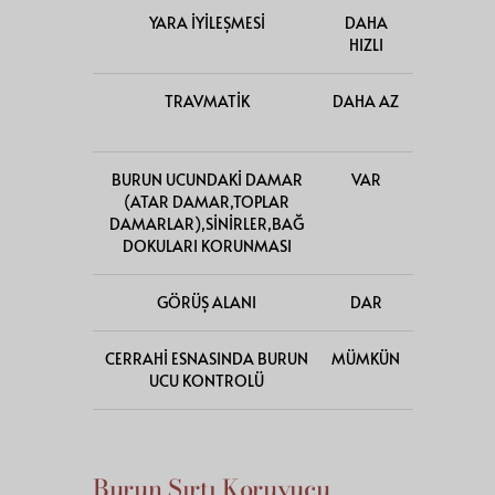
YARA İYİLEŞMESİ
DAHA
HIZLI
HIZLI
TRAVMATİK
DAHA AZ
DAHA
FAZLA
BURUN UCUNDAKİ DAMAR
VAR
YOK
(ATAR DAMAR,TOPLAR
DAMARLAR),SİNİRLER,BAĞ
DOKULARI KORUNMASI
GÖRÜŞ ALANI
DAR
GENİŞ
CERRAHİ ESNASINDA BURUN
MÜMKÜN
MÜMKÜN
UCU KONTROLÜ
DEĞİL
Burun Sırtı Koruyucu