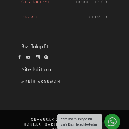
CUMARTESI
10:00 - 19:00
PAZAR
CLOSED
Bizi Takip Et:
Site Editörü
MERIH AKDUMAN
Yardıma mı ihtiyacınız
DRVARSAK.COM © 2026 TÜM
HAKLARI SAKLIDIR.
|
DESIGN BY
var?
Bizimle sohbet edin