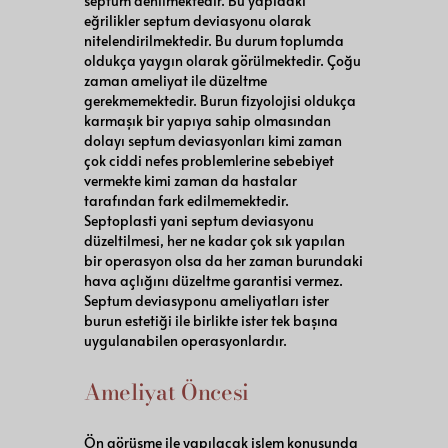
septum denilmektedir. Bu yapıdaki
eğrilikler septum deviasyonu olarak
nitelendirilmektedir. Bu durum toplumda
oldukça yaygın olarak görülmektedir. Çoğu
zaman ameliyat ile düzeltme
gerekmemektedir. Burun fizyolojisi oldukça
karmaşık bir yapıya sahip olmasından
dolayı septum deviasyonları kimi zaman
çok ciddi nefes problemlerine sebebiyet
vermekte kimi zaman da hastalar
tarafından fark edilmemektedir.
Septoplasti yani septum deviasyonu
düzeltilmesi, her ne kadar çok sık yapılan
bir operasyon olsa da her zaman burundaki
hava açlığını düzeltme garantisi vermez.
Septum deviasyponu ameliyatları ister
burun estetiği ile birlikte ister tek başına
uygulanabilen operasyonlardır.
Ameliyat Öncesi
Ön görüşme ile yapılacak işlem konusunda