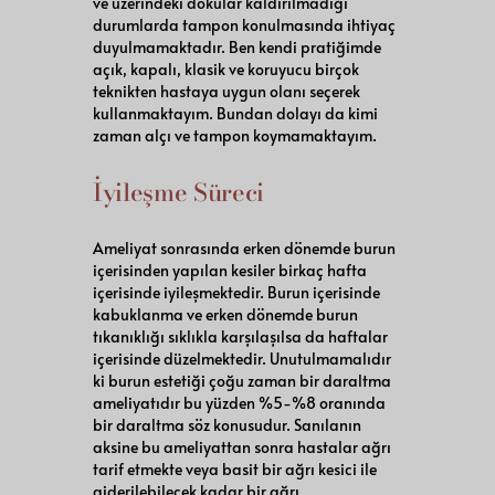
ve üzerindeki dokular kaldırılmadığı
durumlarda tampon konulmasında ihtiyaç
duyulmamaktadır. Ben kendi pratiğimde
açık, kapalı, klasik ve koruyucu birçok
teknikten hastaya uygun olanı seçerek
kullanmaktayım. Bundan dolayı da kimi
zaman alçı ve tampon koymamaktayım.
İyileşme Süreci
Ameliyat sonrasında erken dönemde burun
içerisinden yapılan kesiler birkaç hafta
içerisinde iyileşmektedir. Burun içerisinde
kabuklanma ve erken dönemde burun
tıkanıklığı sıklıkla karşılaşılsa da haftalar
içerisinde düzelmektedir. Unutulmamalıdır
ki burun estetiği çoğu zaman bir daraltma
ameliyatıdır bu yüzden %5-%8 oranında
bir daraltma söz konusudur. Sanılanın
aksine bu ameliyattan sonra hastalar ağrı
tarif etmekte veya basit bir ağrı kesici ile
giderilebilecek kadar bir ağrı