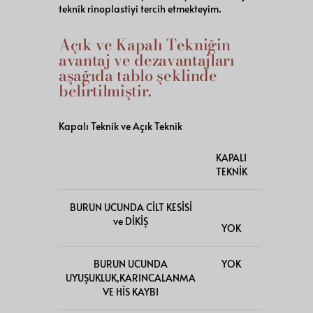
teknik rinoplastiyi tercih etmekteyim.
Açık ve Kapalı Tekniğin
avantaj ve dezavantajları
aşağıda tablo şeklinde
belirtilmiştir.
Kapalı Teknik ve Açık Teknik
KAPALI
AÇIK
TEKNİK
TEKNİK
BURUN UCUNDA CİLT KESİSİ
ve DİKİŞ
YOK
VAR
BURUN UCUNDA
YOK
VAR
UYUŞUKLUK,KARINCALANMA
VE HİS KAYBI