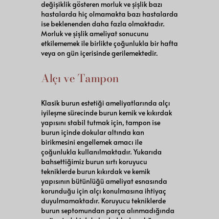
değişiklik gösteren morluk ve şişlik bazı
hastalarda hiç olmamakta bazı hastalarda
ise beklenenden daha fazla olmaktadır.
Morluk ve şişlik ameliyat sonucunu
etkilememek ile birlikte çoğunlukla bir hafta
veya on gün içerisinde gerilemektedir.
Alçı ve Tampon
Klasik burun estetiği ameliyatlarında alçı
iyileşme sürecinde burun kemik ve kıkırdak
yapısını stabil tutmak için, tampon ise
burun içinde dokular altında kan
birikmesini engellemek amacı ile
çoğunlukla kullanılmaktadır. Yukarıda
bahsettiğimiz burun sırtı koruyucu
tekniklerde burun kıkırdak ve kemik
yapısının bütünlüğü ameliyat esnasında
korunduğu için alçı konulmasına ihtiyaç
duyulmamaktadır. Koruyucu tekniklerde
burun septomundan parça alınmadığında