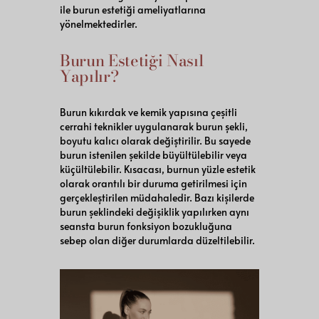
ile burun estetiği ameliyatlarına
yönelmektedirler.
Burun Estetiği Nasıl
Yapılır?
Burun kıkırdak ve kemik yapısına çeşitli
cerrahi teknikler uygulanarak burun şekli,
boyutu kalıcı olarak değiştirilir. Bu sayede
burun istenilen şekilde büyültülebilir veya
küçültülebilir. Kısacası, burnun yüzle estetik
olarak orantılı bir duruma getirilmesi için
gerçekleştirilen müdahaledir. Bazı kişilerde
burun şeklindeki değişiklik yapılırken aynı
seansta burun fonksiyon bozukluğuna
sebep olan diğer durumlarda düzeltilebilir.