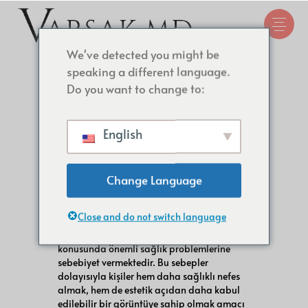
We've detected you might be
speaking a different language.
Do you want to change to:
Burun Estetiği Nedir?
English
Burundaki şekil bozuklukları yüz estetiğini
Change Language
olumsuz yönde etkileyen en önemli
nedenlerden bir tanesidir. Estetik
problemlerin yanı sıra burun içerisindeki
Close and do not switch language
kıkırdak ve kemik eğrilikleri ve daha önce
oluşmuş burun kırıkları nefes alma
konusunda önemli sağlık problemlerine
sebebiyet vermektedir. Bu sebepler
dolayısıyla kişiler hem daha sağlıklı nefes
almak, hem de estetik açıdan daha kabul
edilebilir bir görüntüye sahip olmak amacı