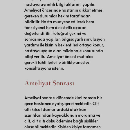
hastaya ayrıntılı bilgi aktarımı yapılır.
Ameliyat öncesinde hastanın dikkat etmesi
gereken durumlar hekim tarafından
bildirilir. Hasta muayene edilerek hem
fonksiyonel hem de estetik açıdan
değerlendirilir. Fotoğraf çekimi ve
sonrasında yapılan bilgisayarlı simülasyon
yardımı ile kişinin beklentileri ortaya konur,
hastaya uygun olan müdahale konusunda
bilgi verilir. Ameliyat öncesi mutlaka
gerekli tahlillerle ile birlikte anestezi
konsültasyonu istenir.
Ameliyat Sonrası
Ameliyat sonrası dönemde kimi zaman bir
gece hastanede yatış gerekmektedir. Cilt
altı kılcal damarlardaki ufak kan
sızıntılarından kaynaklanan morarma ve
cilt, cilt altı doku ödemine bağlı şişlikler
oluşabilmektedir. Kişiden kişiye tamamen