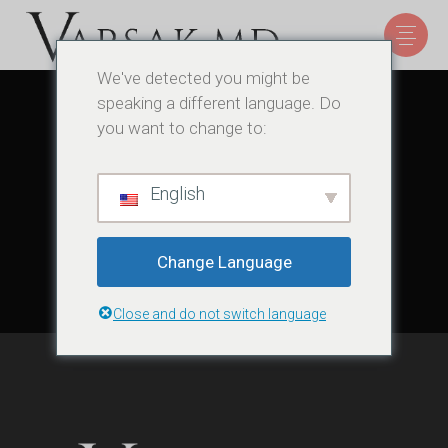
We've detected you might be
speaking a different language. Do
you want to change to:
English
Change Language
Close and do not switch language